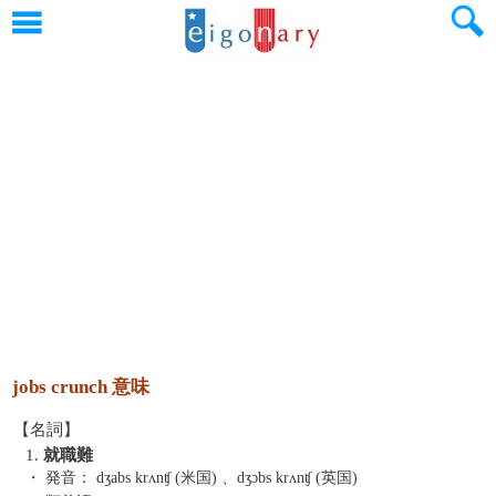
jobs crunch 意味
【名詞】
1.
就職難
・ 発音：
dʒabs krʌnʧ (米国) 、dʒɔbs krʌnʧ (英国)