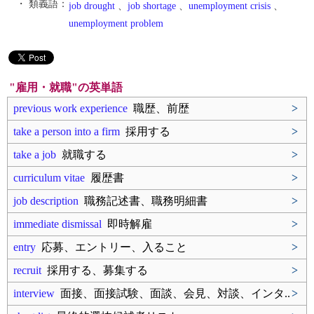
・ 類義語：
job drought
、
job shortage
、
unemployment crisis
、
unemployment problem
"雇用・就職"の英単語
previous work experience
職歴、前歴
>
take a person into a firm
採用する
>
take a job
就職する
>
curriculum vitae
履歴書
>
job description
職務記述書、職務明細書
>
immediate dismissal
即時解雇
>
entry
応募、エントリー、入ること
>
recruit
採用する、募集する
>
interview
面接、面接試験、面談、会見、対談、インタ..
>