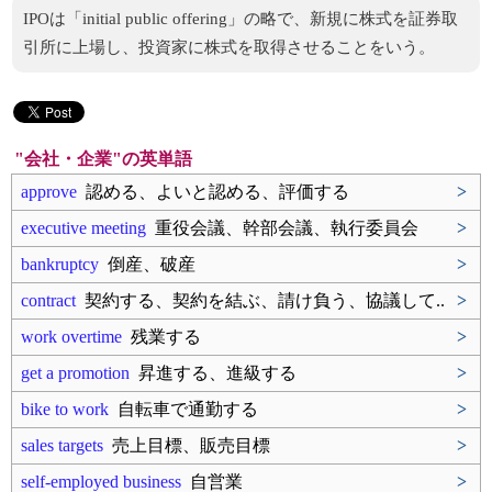
IPOは「initial public offering」の略で、新規に株式を証券取
引所に上場し、投資家に株式を取得させることをいう。
"会社・企業"の英単語
approve
認める、よいと認める、評価する
>
executive meeting
重役会議、幹部会議、執行委員会
>
bankruptcy
倒産、破産
>
contract
契約する、契約を結ぶ、請け負う、協議して..
>
work overtime
残業する
>
get a promotion
昇進する、進級する
>
bike to work
自転車で通勤する
>
sales targets
売上目標、販売目標
>
self-employed business
自営業
>