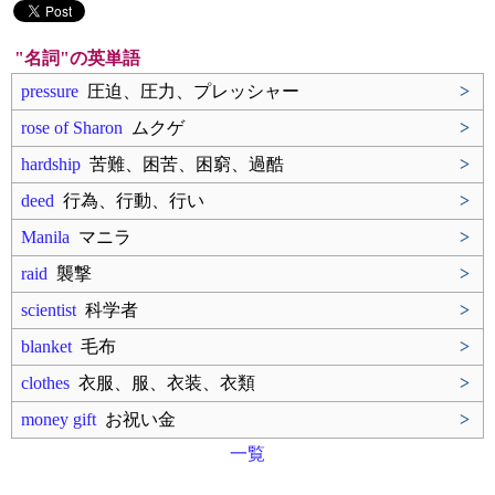
"名詞"の英単語
pressure
圧迫、圧力、プレッシャー
>
rose of Sharon
ムクゲ
>
hardship
苦難、困苦、困窮、過酷
>
deed
行為、行動、行い
>
Manila
マニラ
>
raid
襲撃
>
scientist
科学者
>
blanket
毛布
>
clothes
衣服、服、衣装、衣類
>
money gift
お祝い金
>
一覧