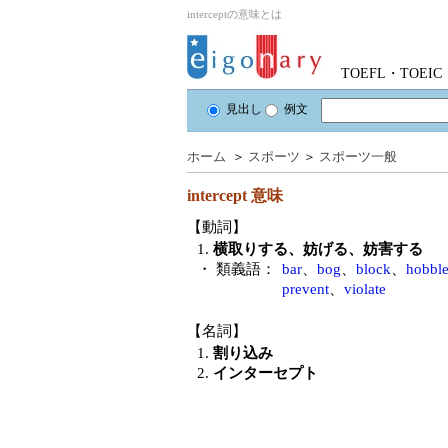
interceptの意味とは
TOEFL・TOE
見出し
例文
ホーム
＞
スポーツ
＞
スポーツ一般
intercept
意味
【動詞】
1.
横取りする、妨げる、妨害する
・ 類義語：
bar
、
bog
、
block
、
hobbl
prevent
、
violate
【名詞】
1.
割り込み
2.
インターセプト