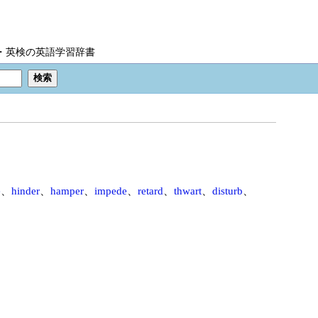
IC・英検の英語学習辞書
e
、
hinder
、
hamper
、
impede
、
retard
、
thwart
、
disturb
、