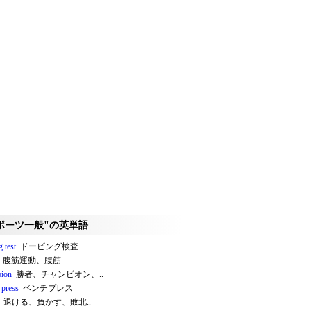
ポーツ一般"の英単語
 test
ドーピング検査
腹筋運動、腹筋
ion
勝者、チャンピオン、..
 press
ベンチプレス
退ける、負かす、敗北..