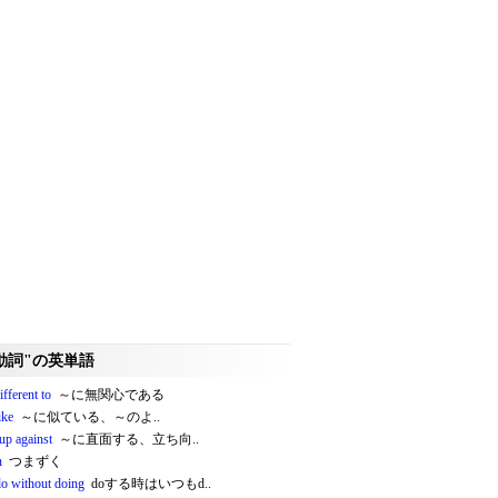
動詞"の英単語
ifferent to
～に無関心である
ike
～に似ている、～のよ..
up against
～に直面する、立ち向..
n
つまずく
do without doing
doする時はいつもd..