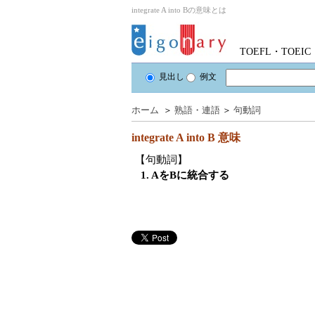
integrate A into Bの意味とは
TOEFL・TOE
見出し
例文
ホーム
＞
熟語・連語
＞
句動詞
integrate A into B
意味
【句動詞】
1. AをBに統合する