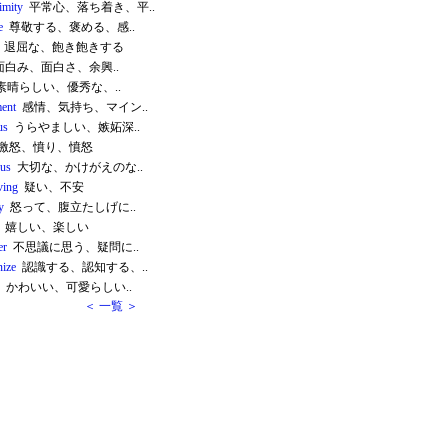
imity
平常心、落ち着き、平..
e
尊敬する、褒める、感..
退屈な、飽き飽きする
白み、面白さ、余興..
晴らしい、優秀な、..
ment
感情、気持ち、マイン..
us
うらやましい、嫉妬深..
激怒、憤り、憤怒
ous
大切な、かけがえのな..
ving
疑い、不安
y
怒って、腹立たしげに..
嬉しい、楽しい
er
不思議に思う、疑問に..
nize
認識する、認知する、..
かわいい、可愛らしい..
＜ 一覧 ＞