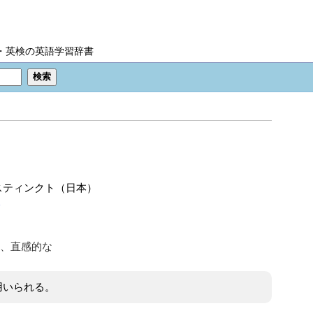
IC・英検の英語学習辞書
スティンクト（日本）
n
、直感的な
で用いられる。