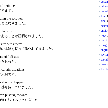
equan
nd training.
admir
できます。
bored
fun
面
ding the solution.
fine
素
ことになりました。
senti
envio
 decision.
rage
であることが証明されました。
preci
nsure our survival.
misgi
種の本能を持って進化してきました。
angril
joyful
ential disaster.
wond
から救った。
recog
lovely
ncertain situations.
が大切です。
 about to happen.
直感を持っていました。
keep pushing forward.
前進し続けるように言った。