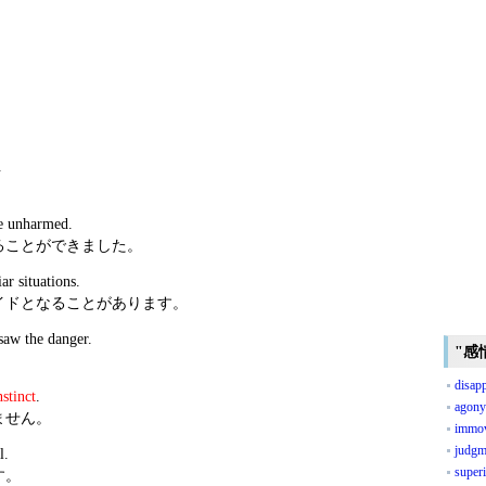
.
e unharmed.
ることができました。
ar situations.
イドとなることがあります。
saw the danger.
"感
disap
nstinct
.
agony
ません。
immov
judgm
l.
super
す。