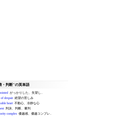
情・判断"の英単語
pointed
がっかりした、失望し..
 of despair
絶望の苦しみ
able heart
不動心、冷静な心
ent
判決、判断、審判
iority complex
優越感、優越コンプレ..