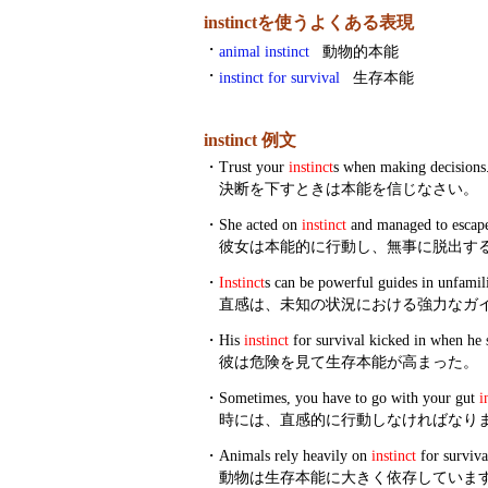
instinctを使うよくある表現
・
animal instinct
動物的本能
・
instinct for survival
生存本能
instinct 例文
・
Trust your
instinct
s when making decisions
決断を下すときは本能を信じなさい。
・
She acted on
instinct
and managed to escap
彼女は本能的に行動し、無事に脱出す
・
Instinct
s can be powerful guides in unfamili
直感は、未知の状況における強力なガ
・
His
instinct
for survival kicked in when he 
彼は危険を見て生存本能が高まった。
・
Sometimes, you have to go with your gut
i
時には、直感的に行動しなければなり
・
Animals rely heavily on
instinct
for surviva
動物は生存本能に大きく依存していま