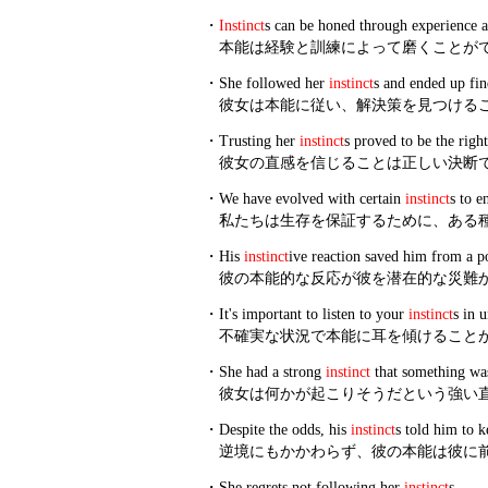
・
Instinct
s can be honed through experience a
本能は経験と訓練によって磨くことが
・
She followed her
instinct
s and ended up fin
彼女は本能に従い、解決策を見つける
・
Trusting her
instinct
s proved to be the right
彼女の直感を信じることは正しい決断
・
We have evolved with certain
instinct
s to e
私たちは生存を保証するために、ある
・
His
instinct
ive reaction saved him from a pot
彼の本能的な反応が彼を潜在的な災難
・
It's important to listen to your
instinct
s in u
不確実な状況で本能に耳を傾けること
・
She had a strong
instinct
that something was
彼女は何かが起こりそうだという強い
・
Despite the odds, his
instinct
s told him to 
逆境にもかかわらず、彼の本能は彼に
・
She regrets not following her
instinct
s.