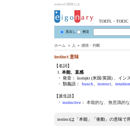
instinctの意味とは
TOEFL・TOE
見出し
例文
ホーム
＞
人
＞
感情・判断
instinct
意味
【名詞】
1.
本能、直感
・ 発音：
ínstiŋkt (米国/英国)
、イン
・ 類義語：
hunch
、
instruct
、
intuitio
【派生語】
・
instinctive
：
本能的な、無意識的な
instinctは「本能」「衝動」の意味