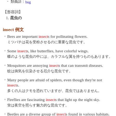
・ 類義語：
bug
【形容詞】
1.
昆虫の
insect 例文
・
Bees are important
insect
s for pollinating flowers.
ミツバチは花を受粉させるのに重要な昆虫です。
・
Some
insect
s, like butterflies, have colorful wings.
蝶のような昆虫の中には、カラフルな翼を持つものもあります。
・
Mosquitoes are annoying
insect
s that can transmit diseases.
蚊は病気を伝染させる厄介な昆虫です。
・
Many people are afraid of spiders, even though they're not
insect
s.
多くの人はクモを恐れていますが、昆虫ではありません。
・
Fireflies are fascinating
insect
s that light up the night sky.
蛍は夜空を照らす魅力的な昆虫です。
・
Beetles are a diverse group of
insect
s found in various habitats.