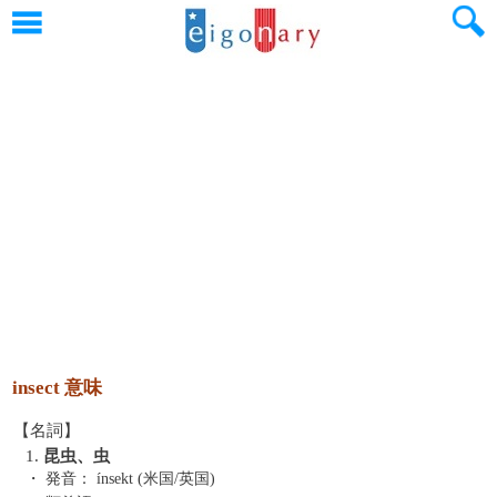
insect 意味
【名詞】
1.
昆虫、虫
・ 発音：
ínsekt (米国/英国)