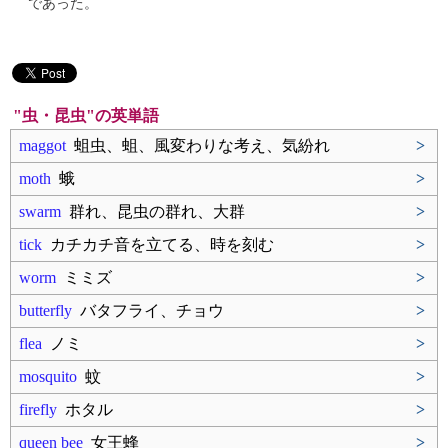
であった。
"虫・昆虫"の英単語
maggot
蛆虫、蛆、風変わりな考え、気紛れ
>
moth
蛾
>
swarm
群れ、昆虫の群れ、大群
>
tick
カチカチ音を立てる、時を刻む
>
worm
ミミズ
>
butterfly
バタフライ、チョウ
>
flea
ノミ
>
mosquito
蚊
>
firefly
ホタル
>
queen bee
女王蜂
>