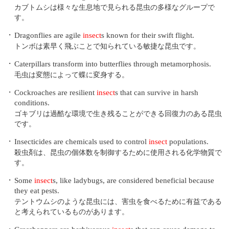
カブトムシは様々な生息地で見られる昆虫の多様なグループで
す。
・
Dragonflies are agile
insect
s known for their swift flight.
トンボは素早く飛ぶことで知られている敏捷な昆虫です。
・
Caterpillars transform into butterflies through metamorphosis.
毛虫は変態によって蝶に変身する。
・
Cockroaches are resilient
insect
s that can survive in harsh
conditions.
ゴキブリは過酷な環境で生き残ることができる回復力のある昆虫
です。
・
Insecticides are chemicals used to control
insect
populations.
殺虫剤は、昆虫の個体数を制御するために使用される化学物質で
す。
・
Some
insect
s, like ladybugs, are considered beneficial because
they eat pests.
テントウムシのような昆虫には、害虫を食べるために有益である
と考えられているものがあります。