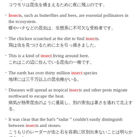
コウモリは昆虫を捕まえるために夜に飛ぶのです。
・
Insect
s, such as butterflies and bees, are essential pollinators in
the ecosystem.
蝶やハチなどの昆虫は、生態系に不可欠な受粉者です。
・
The chicken scratched at the dirt to find
insect
s.
鶏は虫を見つけるために土を引っ掻きました。
・
This is a kind of
insect
living around here.
これはこの辺に住んでいる昆虫の一種です。
・
The earth has over thirty million
insect
species
地球には三千万以上の昆虫種がいる。
・
Diseases will spread as tropical
insect
s and other pests migrate
northward to escape the heat.
病気が熱帯昆虫のように蔓延し、別の害虫は暑さを逃れて北上す
る。
・
It was clear that the bat's “radar ” couldn't easily distinguish
between
insect
s and stones.
こうもりのレーダーが虫と石を容易に区別出来ないことは明らか