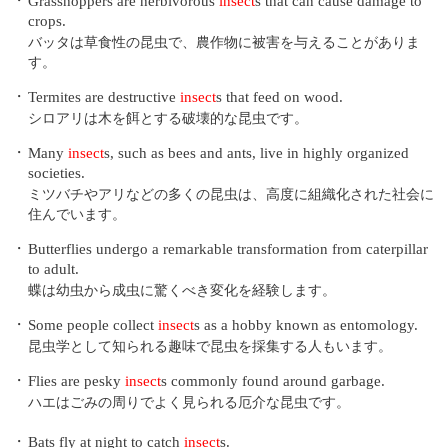
・
Grasshoppers are herbivorous
insect
s that can cause damage to
crops.
バッタは草食性の昆虫で、農作物に被害を与えることがありま
す。
・
Termites are destructive
insect
s that feed on wood.
シロアリは木を餌とする破壊的な昆虫です。
・
Many
insect
s, such as bees and ants, live in highly organized
societies.
ミツバチやアリなどの多くの昆虫は、高度に組織化された社会に
住んでいます。
・
Butterflies undergo a remarkable transformation from caterpillar
to adult.
蝶は幼虫から成虫に驚くべき変化を経験します。
・
Some people collect
insect
s as a hobby known as entomology.
昆虫学として知られる趣味で昆虫を採集する人もいます。
・
Flies are pesky
insect
s commonly found around garbage.
ハエはごみの周りでよく見られる厄介な昆虫です。
・
Bats fly at night to catch
insect
s.