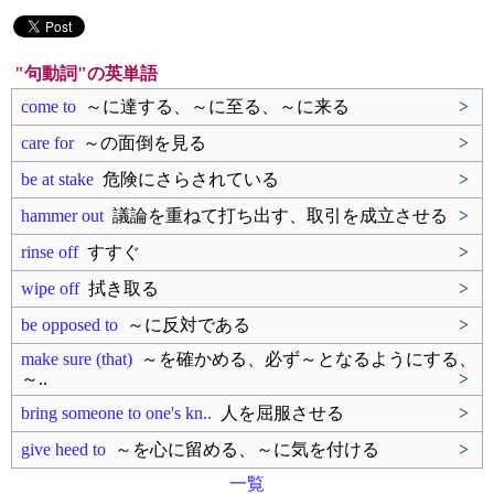
"句動詞"の英単語
come to
～に達する、～に至る、～に来る
>
care for
～の面倒を見る
>
be at stake
危険にさらされている
>
hammer out
議論を重ねて打ち出す、取引を成立させる
>
rinse off
すすぐ
>
wipe off
拭き取る
>
be opposed to
～に反対である
>
make sure (that)
～を確かめる、必ず～となるようにする、
～..
>
bring someone to one's kn..
人を屈服させる
>
give heed to
～を心に留める、～に気を付ける
>
一覧