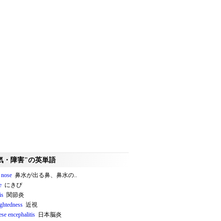
気・障害"の英単語
 nose
鼻水が出る鼻、鼻水の..
e
にきび
is
関節炎
ightedness
近視
se encephalitis
日本脳炎