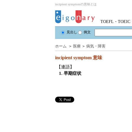
incipient symptomの意味とは
TOEFL・TOE
見出し
例文
ホーム
＞
医療
＞
病気・障害
incipient symptom
意味
【連語】
1. 早期症状