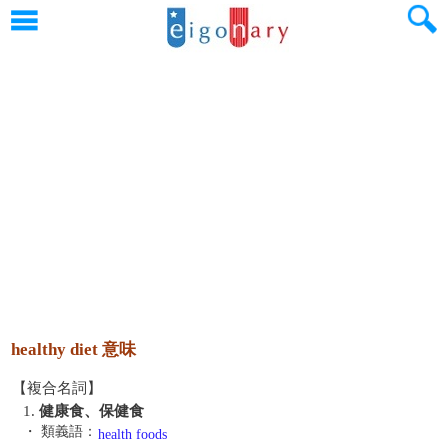
healthy diet 意味
【複合名詞】
1.
健康食、保健食
・ 類義語：
health foods