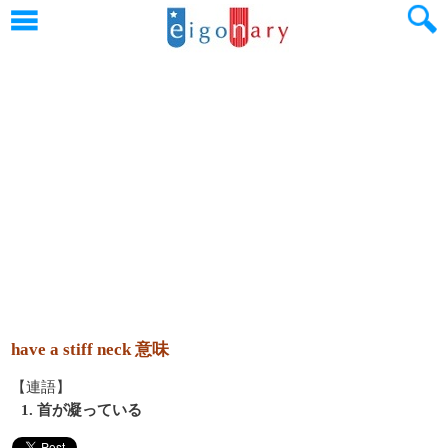
have a stiff neck 意味
【連語】
1. 首が凝っている