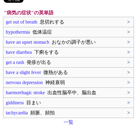
"病気の症状"の英単語
get out of breath
息切れする
>
hypothermia
低体温症
>
have an upset stomach
おなかの調子が悪い
>
have diarrhea
下痢をする
>
get a rash
発疹が出る
>
have a slight fever
微熱がある
>
nervous depression
神経衰弱
>
haemorrhagic stroke
出血性脳卒中、脳出血
>
giddiness
目まい
>
tachycardia
頻脈、頻拍
>
一覧