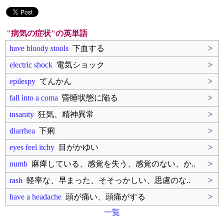
"病気の症状"の英単語
have bloody stools
下血する
>
electric shock
電気ショック
>
epilespy
てんかん
>
fall into a coma
昏睡状態に陥る
>
insanity
狂気、精神異常
>
diarrhea
下痢
>
eyes feel itchy
目がかゆい
>
numb
麻痺している、感覚を失う、感覚のない、か..
>
rash
軽率な、早まった、そそっかしい、思慮のな..
>
have a headache
頭が痛い、頭痛がする
>
一覧