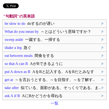
"句動詞"の英単語
be slow to do
doするのが遅い
>
What do you mean by
～とはどういう意味ですか？
>
sweep aside
一蹴する、一掃する
>
shake a leg
急ぐ
>
eat between meals
間食をする
>
so that A can B
AがBできるように
>
put A down as B
AをBと記入する、AをBだとみなす
>
get at
～を言おうとする、～を目指す、～を了解す..
>
take after
似ている、面影がある、そっくりである、ま..
>
ask A if B
AにBかどうかを尋ねる
>
一覧