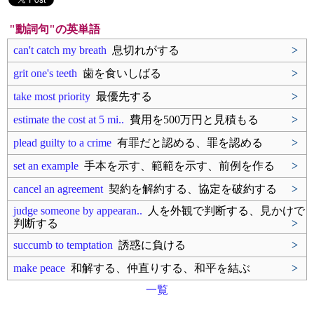
"動詞句"の英単語
can't catch my breath
息切れがする
>
grit one's teeth
歯を食いしばる
>
take most priority
最優先する
>
estimate the cost at 5 mi..
費用を500万円と見積もる
>
plead guilty to a crime
有罪だと認める、罪を認める
>
set an example
手本を示す、範範を示す、前例を作る
>
cancel an agreement
契約を解約する、協定を破約する
>
judge someone by appearan..
人を外観で判断する、見かけで
判断する
>
succumb to temptation
誘惑に負ける
>
make peace
和解する、仲直りする、和平を結ぶ
>
一覧