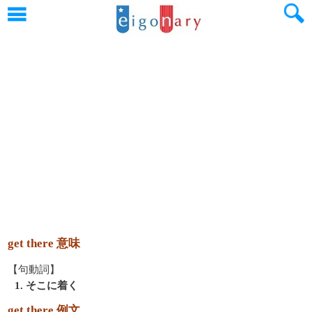
get there 意味
【句動詞】
1. そこに着く
get there 例文