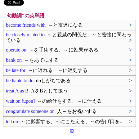
"句動詞"の英単語
become friends with
～と友達になる
>
be closely related to
～と親戚の関係だ、～と密接に関わっ
ている
>
operate on
～を手術する、～に効果がある
>
bank on
～をあてにする
>
be late for
～に遅れる、～に遅刻する
>
be liable to do
doしがちである
>
treat A as B
AをBとして扱う
>
wait on [upon]
～の給仕をする、～に仕える
>
congratulate someone on
人～をお祝いする
>
tell on
～に影響する、～にこたえる、～の告げ口を..
>
一覧