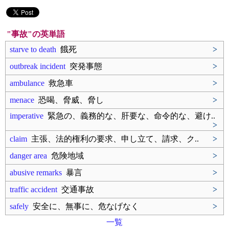
"事故"の英単語
starve to death
餓死
>
outbreak incident
突発事態
>
ambulance
救急車
>
menace
恐喝、脅威、脅し
>
imperative
緊急の、義務的な、肝要な、命令的な、避け..
>
claim
主張、法的権利の要求、申し立て、請求、ク..
>
danger area
危険地域
>
abusive remarks
暴言
>
traffic accident
交通事故
>
safely
安全に、無事に、危なげなく
>
一覧