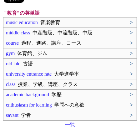
"教育"の英単語
music education
音楽教育
>
middle class
中産階級、中流階級、中級
>
course
過程、進路、講座、コース
>
gym
体育館、ジム
>
old tale
古語
>
university entrance rate
大学進学率
>
class
授業、学級、講座、クラス
>
academic background
学歴
>
enthusiasm for learning
学問への意欲
>
savant
学者
>
一覧