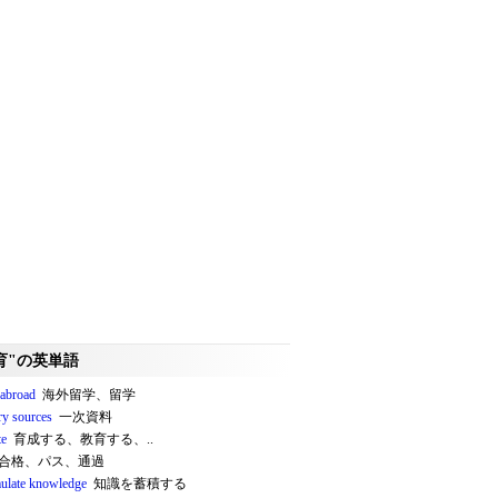
育"の英単語
 abroad
海外留学、留学
ry sources
一次資料
te
育成する、教育する、..
合格、パス、通過
ulate knowledge
知識を蓄積する