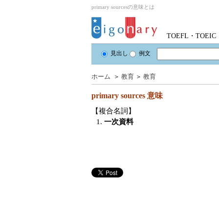
primary sourcesの意味とは
TOEFL・TOE
見出し
例文
ホーム
＞
教育
＞
教育
primary sources
意味
【複合名詞】
1.
一次資料