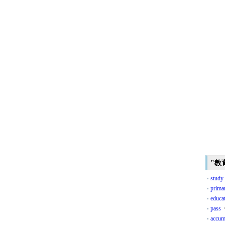
"教
study
prima
educa
pass
accum