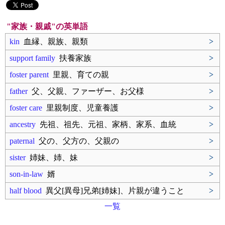
"家族・親戚"の英単語
kin
血縁、親族、親類
>
support family
扶養家族
>
foster parent
里親、育ての親
>
father
父、父親、ファーザー、お父様
>
foster care
里親制度、児童養護
>
ancestry
先祖、祖先、元祖、家柄、家系、血統
>
paternal
父の、父方の、父親の
>
sister
姉妹、姉、妹
>
son-in-law
婿
>
half blood
異父[異母]兄弟[姉妹]、片親が違うこと
>
一覧