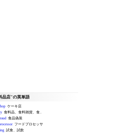
料品店"の英単語
shop
ケーキ店
ry
食料品、食料雑貨、食..
fraud
食品偽装
processor
フードプロセッサ
ing
試食、試飲