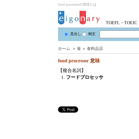
food processorの意味とは
TOEFL・TOE
見出し
例文
ホーム
＞
食
＞
食料品店
food processor
意味
【複合名詞】
1.
フードプロセッサ