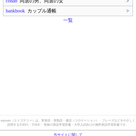
cohab
同居の男、同居の女
>
bankbook
カップル通帳
>
一覧
eigonary（エイゴナリー）は、英単語・英熟語・連語（コロケーション）・フレーズなどをやさしく
説明するTOEFL・TOEIC・英検の英語学習辞書・大学入試向けの無料英語学習辞書です。
当サイトに関して