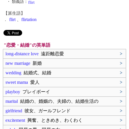
・ 類義語：
flirt
【派生語】
.
flirt
、
flirtation
"恋愛・結婚"の英単語
long-distance love
遠距離恋愛
>
new marriage
新婚
>
wedding
結婚式、結婚
>
sweet mama
愛人
>
playboy
プレイボーイ
>
marital
結婚の、婚姻の、夫婦の、結婚生活の
>
girlfriend
彼女、ガールフレンド
>
excitement
興奮、ときめき、わくわく
>