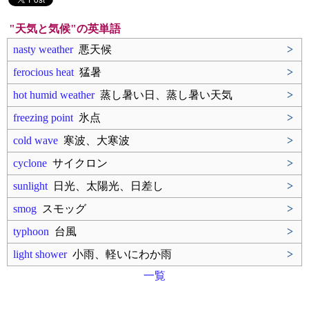
"天気と気候"の英単語
nasty weather
悪天候
>
ferocious heat
猛暑
>
hot humid weather
蒸し暑い日、蒸し暑い天気
>
freezing point
氷点
>
cold wave
寒波、大寒波
>
cyclone
サイクロン
>
sunlight
日光、太陽光、日差し
>
smog
スモッグ
>
typhoon
台風
>
light shower
小雨、軽いにわか雨
>
一覧