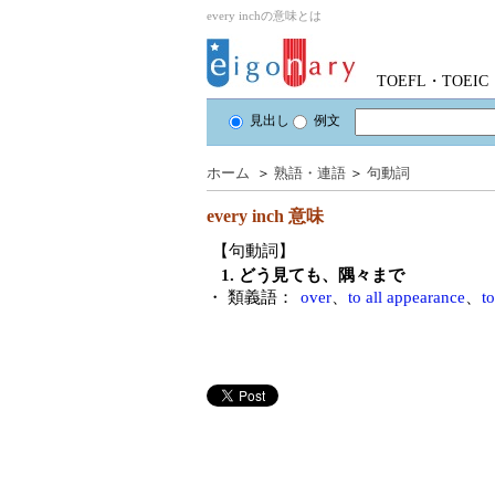
every inchの意味とは
TOEFL・TOE
見出し
例文
ホーム
＞
熟語・連語
＞
句動詞
every inch
意味
【句動詞】
1. どう見ても、隅々まで
・ 類義語：
over
、
to all appearance
、
t