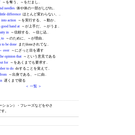
f
～を奪う、～をだまし..
and needles
体や体の一部がしびれ..
ittle difference
ほとんど変わらない、..
into action
～を実行する、～動か..
a good hand at
～が上手だ、～がうま..
aity in
～信頼する、～信じ込..
 to
～のために、～が理由..
n to be done
まだdoneされてな..
～ over
～にざっと目を通す
the opinion that
～という意見である
ut for
～をあくまでも要求す..
ber to do
doすることを覚えて..
from
～出身である、～に由..
in
遅くまで寝る
＜ 一覧 ＞
ロケーション）・フレーズなどをやさ
です。