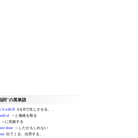
動詞"の英単語
e A with B
AをBで生じさせる、..
hold of
～と連絡を取る
～に失敗する
ave done
～したかもしれない
out
出てくる、出所する、..