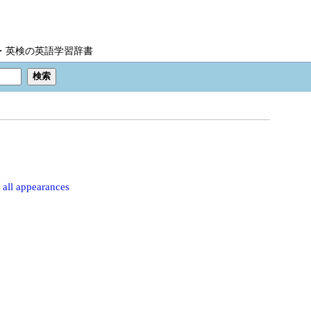
IC・英検の英語学習辞書
o all appearances