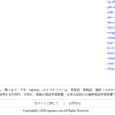
rip of
pins 
make l
put ～ 
have 
have f
owing
remai
look 
be of 
hold o
remem
come 
sleep 
どう見ても、隅々まで」です。eigonary（エイゴナリー）は、英単語・英熟語・連語（コ
説明するTOEFL・TOEIC・英検の英語学習辞書・大学入試向けの無料英語学習辞書
当サイトに関して
｜
お問合せ
Copyright(C) 2026 eigonary.com All Rights Reserved.