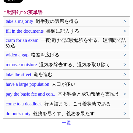
"動詞句"の英単語
take a majority
過半数の議席を得る
>
fill in the documents
書類に記入する
>
cram for an exam
一夜漬けで試験勉強をする、短期間で詰
め込..
>
widen a gap
格差を広げる
>
remove moisture
湿気を除去する、湿気を取り除く
>
take the street
道を進む
>
have a large population
人口が多い
>
pay the basic fee and con..
基本料金と成功報酬を支払う
>
come to a deadlock
行き詰まる、こう着状態である
>
do one's duty
義務を尽くす、義務を果たす
>
一覧