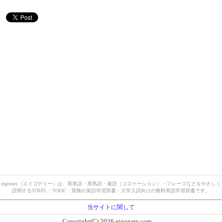
eigonary（エイゴナリー）は、英単語・英熟語・連語（コロケーション）・フレーズなどをやさしく
説明するTOEFL・TOEIC・英検の英語学習辞書・大学入試向けの無料英語学習辞書です。
当サイトに関して
Copyright(C) 2026 eigonary.com