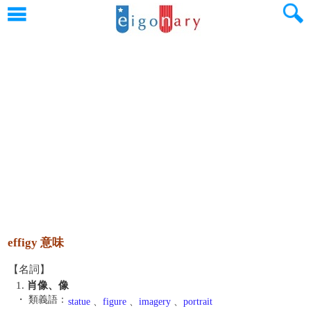
effigy 意味
【名詞】
1.
肖像、像
・ 類義語：
statue
、
figure
、
imagery
、
portrait