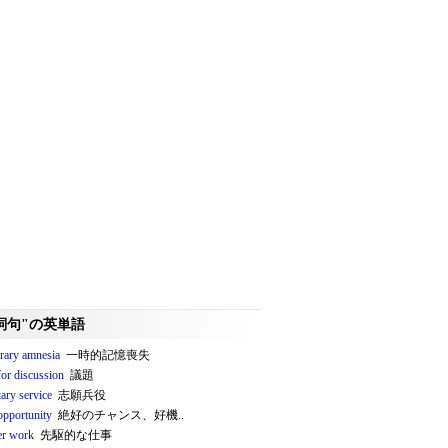
詞句"の英単語
rary amnesia
一時的記憶喪失
for discussion
議題
ary service
志願兵役
opportunity
絶好のチャンス、好機..
er work
先駆的な仕事