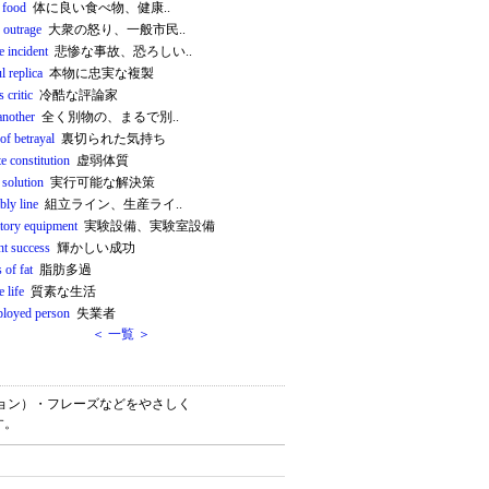
 food
体に良い食べ物、健康..
 outrage
大衆の怒り、一般市民..
le incident
悲惨な事故、恐ろしい..
ul replica
本物に忠実な複製
s critic
冷酷な評論家
another
全く別物の、まるで別..
of betrayal
裏切られた気持ち
te constitution
虚弱体質
 solution
実行可能な解決策
bly line
組立ライン、生産ライ..
atory equipment
実験設備、実験室設備
ant success
輝かしい成功
 of fat
脂肪多過
e life
質素な生活
loyed person
失業者
＜ 一覧 ＞
ケーション）・フレーズなどをやさしく
す。