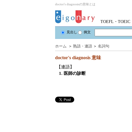
doctor's diagnosisの意味とは
TOEFL・TOE
見出し
例文
ホーム
＞
熟語・連語
＞
名詞句
doctor's diagnosis
意味
【連語】
1. 医師の診断