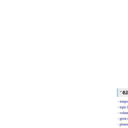
"名
tempo
topic 
volunt
great 
pione