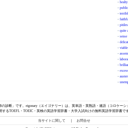
healty
public
terrib
faithf
pitiles
quite 
sense 
delica
viable
assem
labor
brilli
excess
auster
unemp
sの意味は、「医師の診断」です。eigonary（エイゴナリー）は、英単語・英熟語・連語（コロ
明するTOEFL・TOEIC・英検の英語学習辞書・大学入試向けの無料英語学習辞書で
当サイトに関して
｜
お問合せ