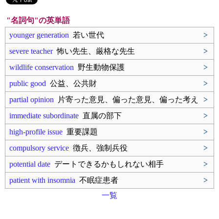
"名詞句"の英単語
younger generation
若い世代
>
severe teacher
怖い先生、厳格な先生
>
wildlife conservation
野生動物保護
>
public good
公益、公共財
>
partial opinion
片寄った意見、偏った意見、偏った考え
>
immediate subordinate
直属の部下
>
high-profile issue
重要課題
>
compulsory service
徴兵、強制兵役
>
potential date
デートできるかもしれない相手
>
patient with insomnia
不眠症患者
>
一覧