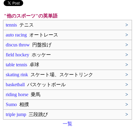
"他のスポーツ"の英単語
tennis
テニス
>
auto racing
オートレース
>
discus throw
円盤投げ
>
field hockey
ホッケー
>
table tennis
卓球
>
skating rink
スケート場、スケートリンク
>
basketball
バスケットボール
>
riding horse
乗馬
>
Sumo
相撲
>
triple jump
三段跳び
>
一覧