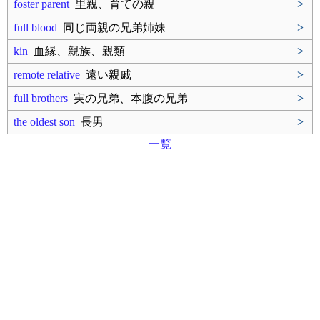
foster parent
里親、育ての親
>
full blood
同じ両親の兄弟姉妹
>
kin
血縁、親族、親類
>
remote relative
遠い親戚
>
full brothers
実の兄弟、本腹の兄弟
>
the oldest son
長男
>
一覧