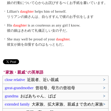
娘の行動について心からお詫びするべくお手紙を書いています。
・
Lillian's
daughter
helps him of herself.
リリアンの娘さんは、自らすすんで彼のお手伝をします
・
His
daughter
is as courteous as any girl I know.
彼の娘はきわめて礼儀正しい女の子だ。
・
She may well be proud of your
daughter
.
彼女が娘を自慢するのはもっともだ。
"家族・親戚"の英単語
close relative
近親者、近い親戚
>
great-grandmother
曾祖母、母方の曾祖母
>
grandma
おばあちゃん、ばば
>
extended family
大家族、拡大家族、親戚まで含めた家族
>