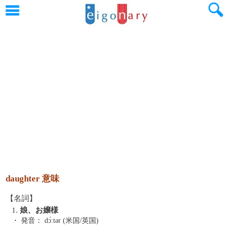
daughter 意味
【名詞】
1.
娘、お嬢様
・ 発音：
dɔ́ːtər (米国/英国)