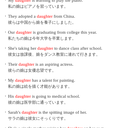
・
My
daughter
is learning to play the piano.
私の娘はピアノを習っています。
・
They adopted a
daughter
from China.
彼らは中国から娘を養子にしました。
・
Our
daughter
is graduating from college this year.
私たちの娘は今年大学を卒業します。
・
She's taking her
daughter
to dance class after school.
彼女は放課後、娘をダンス教室に連れて行きます。
・
Their
daughter
is an aspiring actress.
彼らの娘は女優志望です。
・
My
daughter
has a talent for painting.
私の娘は絵を描く才能があります。
・
His
daughter
is going to medical school.
彼の娘は医学部に通っています。
・
Sarah's
daughter
is the spitting image of her.
サラの娘は彼女にそっくりです。