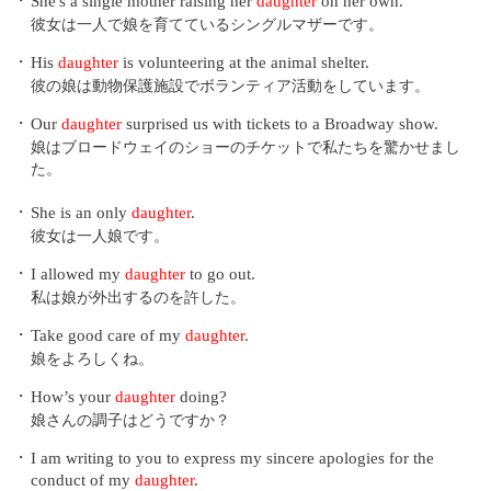
・
She's a single mother raising her
daughter
on her own.
彼女は一人で娘を育てているシングルマザーです。
・
His
daughter
is volunteering at the animal shelter.
彼の娘は動物保護施設でボランティア活動をしています。
・
Our
daughter
surprised us with tickets to a Broadway show.
娘はブロードウェイのショーのチケットで私たちを驚かせまし
た。
・
She is an only
daughter
.
彼女は一人娘です。
・
I allowed my
daughter
to go out.
私は娘が外出するのを許した。
・
Take good care of my
daughter
.
娘をよろしくね。
・
How’s your
daughter
doing?
娘さんの調子はどうですか？
・
I am writing to you to express my sincere apologies for the
conduct of my
daughter
.