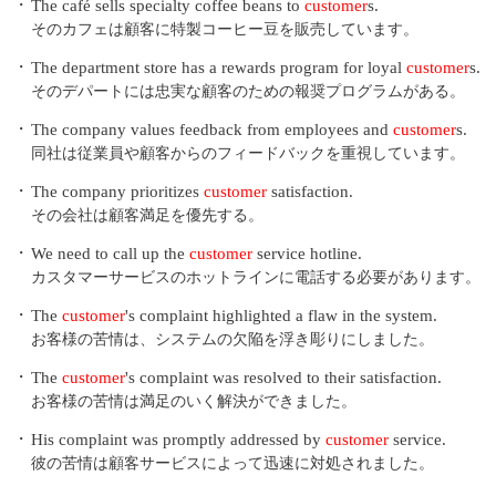
・
The café sells specialty coffee beans to
customer
s.
そのカフェは顧客に特製コーヒー豆を販売しています。
・
The department store has a rewards program for loyal
customer
s.
そのデパートには忠実な顧客のための報奨プログラムがある。
・
The company values feedback from employees and
customer
s.
同社は従業員や顧客からのフィードバックを重視しています。
・
The company prioritizes
customer
satisfaction.
その会社は顧客満足を優先する。
・
We need to call up the
customer
service hotline.
カスタマーサービスのホットラインに電話する必要があります。
・
The
customer
's complaint highlighted a flaw in the system.
お客様の苦情は、システムの欠陥を浮き彫りにしました。
・
The
customer
's complaint was resolved to their satisfaction.
お客様の苦情は満足のいく解決ができました。
・
His complaint was promptly addressed by
customer
service.
彼の苦情は顧客サービスによって迅速に対処されました。