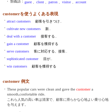
・ 類義語：
guest
、
client
、
patron
、
visitor
、
account
customerを使うよくある表現
・
attract customers
顧客を引きつけ..
・
cultivate new customers
新..
・
deal with a customer
接客する..
・
gain a customer
顧客を獲得する
・
serve customers
客に対応する、接客..
・
sophisticated customer
目が..
・
win customers
顧客を獲得する
customer 例文
・
These popular cars were clean and gave the
customer
a
smooth,confortable ride.
これら人気の高い車は清潔で、顧客に滑らかな心地よい乗り心地
を与えます。