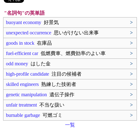
"名詞句"の英単語
buoyant economy
好景気
>
unexpected occurrence
思いがけない出来事
>
goods in stock
在庫品
>
fuel-efficient car
低燃費車、燃費効率のよい車
>
odd money
はした金
>
high-profile candidate
注目の候補者
>
skilled engineers
熟練した技術者
>
genetic manipulation
遺伝子操作
>
unfair treatment
不当な扱い
>
burnable garbage
可燃ゴミ
>
一覧