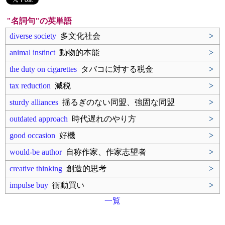
"名詞句"の英単語
diverse society
多文化社会
>
animal instinct
動物的本能
>
the duty on cigarettes
タバコに対する税金
>
tax reduction
減税
>
sturdy alliances
揺るぎのない同盟、強固な同盟
>
outdated approach
時代遅れのやり方
>
good occasion
好機
>
would‐be author
自称作家、作家志望者
>
creative thinking
創造的思考
>
impulse buy
衝動買い
>
一覧