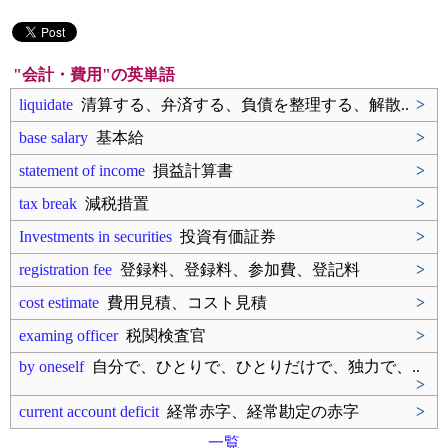
"会計・費用"の英単語
liquidate
清算する、弁済する、負債を整理する、解散..
>
base salary
基本給
>
statement of income
損益計算書
>
tax break
減税措置
>
Investments in securities
投資有価証券
>
registration fee
登録料、登録料、参加費、登記料
>
cost estimate
費用見積、コスト見積
>
examing officer
税関検査官
>
by oneself
自分で、ひとりで、ひとりだけで、独力で、..
>
current account deficit
経常赤字、経常勘定の赤字
>
一覧