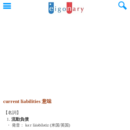
current liabilities 意味
【名詞】
1.
流動負債
・ 発音：
kəːr làiəbílətiz (米国/英国)