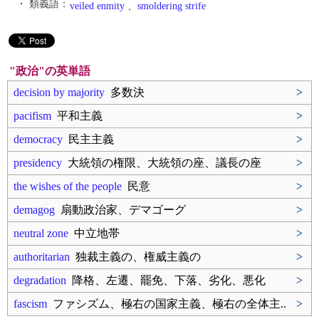
・ 類義語：
veiled enmity
、
smoldering strife
"政治"の英単語
decision by majority
多数決
>
pacifism
平和主義
>
democracy
民主主義
>
presidency
大統領の権限、大統領の座、議長の座
>
the wishes of the people
民意
>
demagog
扇動政治家、デマゴーグ
>
neutral zone
中立地帯
>
authoritarian
独裁主義の、権威主義の
>
degradation
降格、左遷、罷免、下落、劣化、悪化
>
fascism
ファシズム、極右の国家主義、極右の全体主..
>