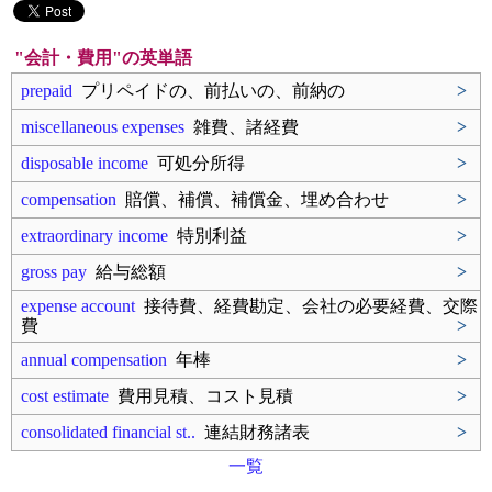
"会計・費用"の英単語
prepaid
プリペイドの、前払いの、前納の
>
miscellaneous expenses
雑費、諸経費
>
disposable income
可処分所得
>
compensation
賠償、補償、補償金、埋め合わせ
>
extraordinary income
特別利益
>
gross pay
給与総額
>
expense account
接待費、経費勘定、会社の必要経費、交際
費
>
annual compensation
年棒
>
cost estimate
費用見積、コスト見積
>
consolidated financial st..
連結財務諸表
>
一覧