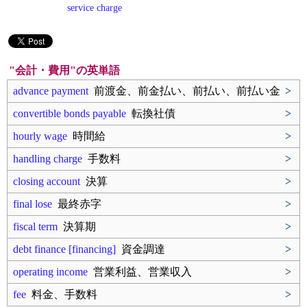
service charge
"会計・費用"の英単語
advance payment
前渡金、前金払い、前払い、前払い金
>
convertible bonds payable
転換社債
>
hourly wage
時間給
>
handling charge
手数料
>
closing account
決算
>
final lose
最終赤字
>
fiscal term
決算期
>
debt finance [financing]
資金調達
>
operating income
営業利益、営業収入
>
fee
料金、手数料
>