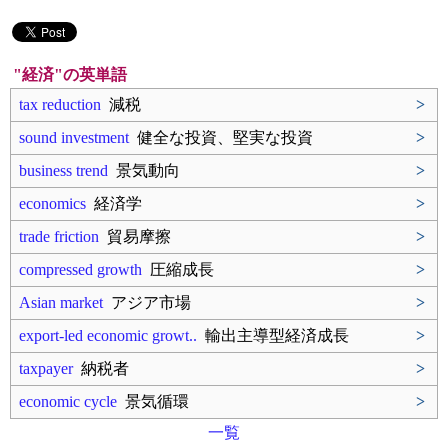
"経済"の英単語
tax reduction
減税
>
sound investment
健全な投資、堅実な投資
>
business trend
景気動向
>
economics
経済学
>
trade friction
貿易摩擦
>
compressed growth
圧縮成長
>
Asian market
アジア市場
>
export-led economic growt..
輸出主導型経済成長
>
taxpayer
納税者
>
economic cycle
景気循環
>
一覧