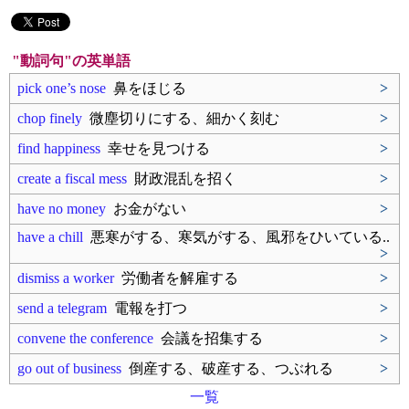
"動詞句"の英単語
pick one’s nose
鼻をほじる
>
chop finely
微塵切りにする、細かく刻む
>
find happiness
幸せを見つける
>
create a fiscal mess
財政混乱を招く
>
have no money
お金がない
>
have a chill
悪寒がする、寒気がする、風邪をひいている..
>
dismiss a worker
労働者を解雇する
>
send a telegram
電報を打つ
>
convene the conference
会議を招集する
>
go out of business
倒産する、破産する、つぶれる
>
一覧