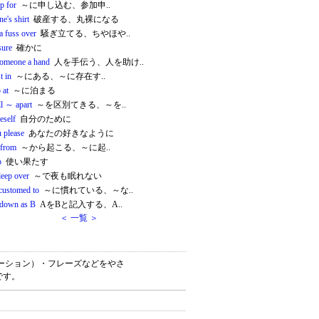
p for
～に申し込む、参加申..
ne's shirt
破産する、丸裸になる
a fuss over
騒ぎ立てる、ちやほや..
sure
確かに
someone a hand
人を手伝う、人を助け..
t in
～にある、～に存在す..
 at
～に泊まる
ll ～ apart
～を区別てきる、～を..
eself
自分のために
u please
あなたの好きなように
 from
～から起こる、～に起..
p
使い果たす
leep over
～で夜も眠れない
ccustomed to
～に慣れている、～な..
 down as B
AをBと記入する、A..
＜ 一覧 ＞
ロケーション）・フレーズなどをやさ
です。