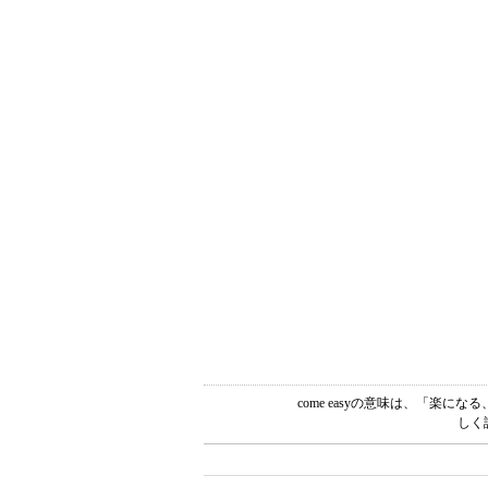
come easyの意味は、「楽
しく