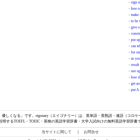
sign u
lose o
make 
to be 
give 
consis
put up
can te
for on
as yo
result
use u
lose s
get a
put A
になる、優しくなる」です。eigonary（エイゴナリー）は、英単語・英熟語・連語（コ
説明するTOEFL・TOEIC・英検の英語学習辞書・大学入試向けの無料英語学習辞書
当サイトに関して
｜
お問合せ