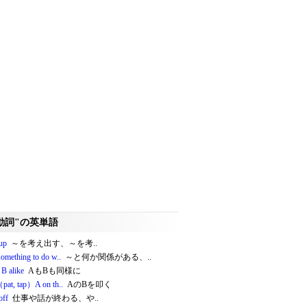
動詞"の英単語
 up
～を考え出す、～を考..
something to do w..
～と何か関係がある、..
 B alike
AもBも同様に
（pat, tap）A on th..
AのBを叩く
off
仕事や話が終わる、や..