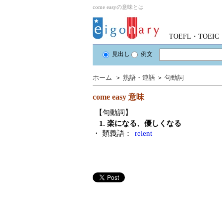
come easyの意味とは
TOEFL・TOE
見出し
例文
ホーム
＞
熟語・連語
＞
句動詞
come easy
意味
【句動詞】
1. 楽になる、優しくなる
・ 類義語：
relent