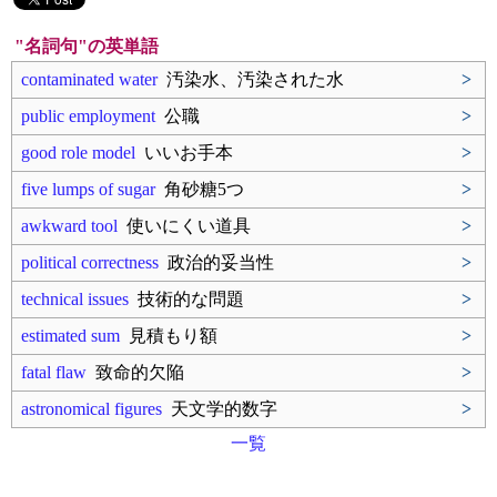
"名詞句"の英単語
contaminated water
汚染水、汚染された水
>
public employment
公職
>
good role model
いいお手本
>
five lumps of sugar
角砂糖5つ
>
awkward tool
使いにくい道具
>
political correctness
政治的妥当性
>
technical issues
技術的な問題
>
estimated sum
見積もり額
>
fatal flaw
致命的欠陥
>
astronomical figures
天文学的数字
>
一覧