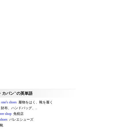
・カバン"の英単語
 one's shoes
履物をはく、靴を履く
財布、ハンドバッグ、..
free shop
免税店
 shoes
バレエシューズ
靴