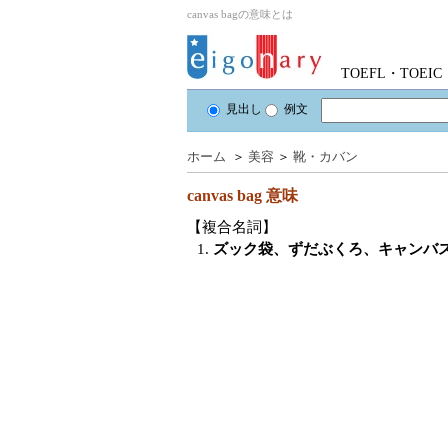
canvas bagの意味とは
TOEFL・TOE
見出し
例文
ホーム
＞
美容
＞
靴・カバン
canvas bag
意味
【複合名詞】
1.
ズック袋、ずだぶくろ、キャンバ