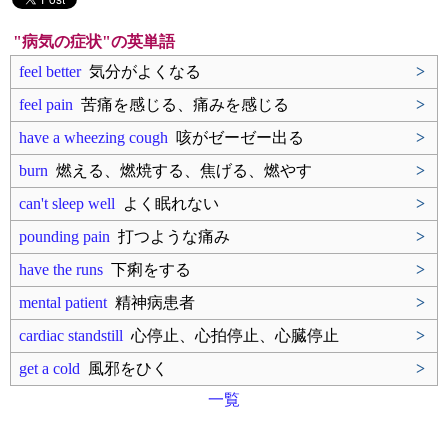
"病気の症状"の英単語
feel better
気分がよくなる
>
feel pain
苦痛を感じる、痛みを感じる
>
have a wheezing cough
咳がゼーゼー出る
>
burn
燃える、燃焼する、焦げる、燃やす
>
can't sleep well
よく眠れない
>
pounding pain
打つような痛み
>
have the runs
下痢をする
>
mental patient
精神病患者
>
cardiac standstill
心停止、心拍停止、心臓停止
>
get a cold
風邪をひく
>
一覧