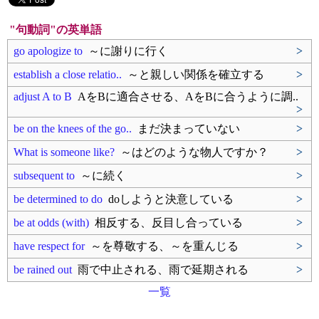
"句動詞"の英単語
go apologize to
～に謝りに行く
>
establish a close relatio..
～と親しい関係を確立する
>
adjust A to B
AをBに適合させる、AをBに合うように調..
>
be on the knees of the go..
まだ決まっていない
>
What is someone like?
～はどのような物人ですか？
>
subsequent to
～に続く
>
be determined to do
doしようと決意している
>
be at odds (with)
相反する、反目し合っている
>
have respect for
～を尊敬する、～を重んじる
>
be rained out
雨で中止される、雨で延期される
>
一覧