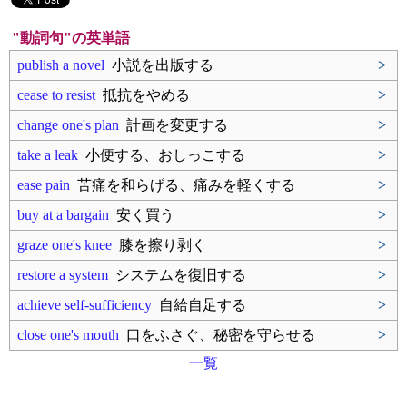
"動詞句"の英単語
publish a novel
小説を出版する
>
cease to resist
抵抗をやめる
>
change one's plan
計画を変更する
>
take a leak
小便する、おしっこする
>
ease pain
苦痛を和らげる、痛みを軽くする
>
buy at a bargain
安く買う
>
graze one's knee
膝を擦り剥く
>
restore a system
システムを復旧する
>
achieve self-sufficiency
自給自足する
>
close one's mouth
口をふさぐ、秘密を守らせる
>
一覧