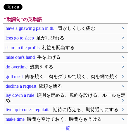
"動詞句"の英単語
have a gnawing pain in th..
胃がしくしく痛む
>
legs go to sleep
足がしびれる
>
share in the profits
利益を配当する
>
raise one's hand
手を上げる
>
do overtime
残業をする
>
grill meat
肉を焼く、肉をグリルで焼く、肉を網で焼く
>
decline a request
依頼を断る
>
lay down a rule
規則を定める、規約を設ける、ルールを定
め..
>
live up to one's reputati..
期待に応える、期待通りにする
>
make time
時間を空けておく、時間をもうける
>
一覧