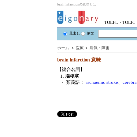
brain infarctionの意味とは
TOEFL・TOE
見出し
例文
ホーム
＞
医療
＞
病気・障害
brain infarction
意味
【複合名詞】
1.
脳梗塞
・ 類義語：
ischaemic stroke
、
cerebra