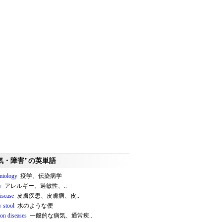
気・障害"の英単語
miology
疫学、伝染病学
y
アレルギー、過敏性、..
isease
皮膚疾患、皮膚病、皮..
 stool
水のような便
n diseases
一般的な病気、通常疾..