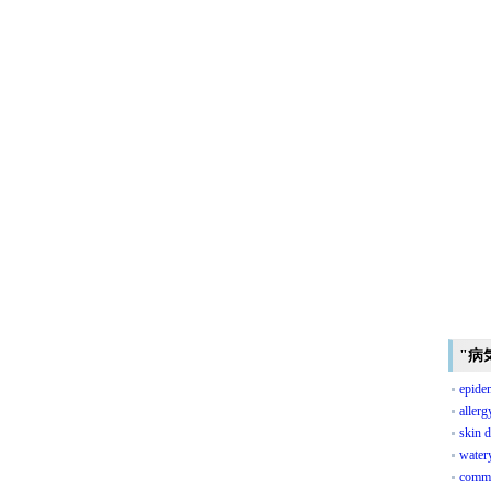
"病
epide
allerg
skin d
watery
commo