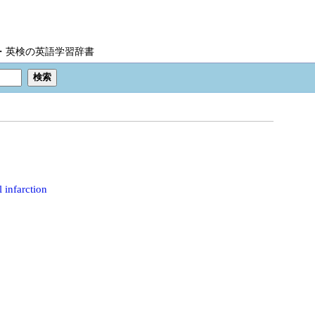
IC・英検の英語学習辞書
l infarction