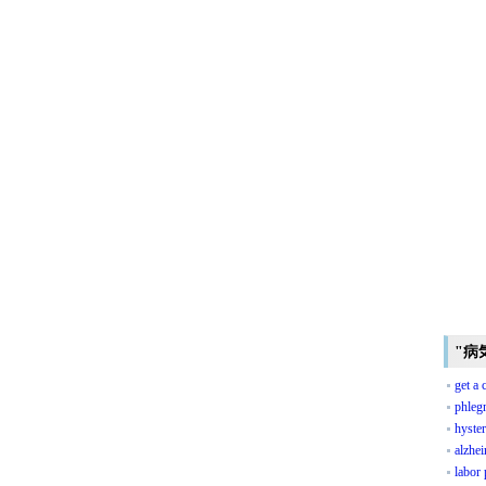
"病
get a 
phle
hyster
alzhei
labor 