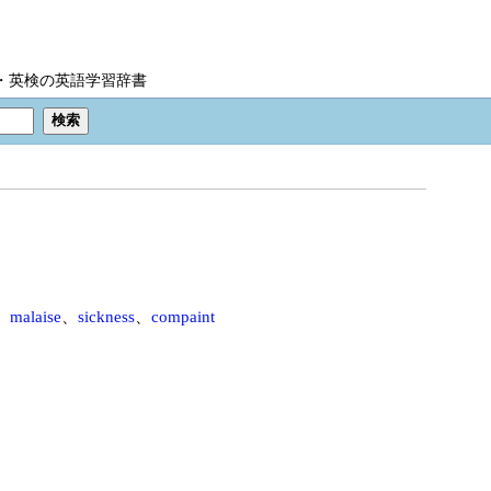
IC・英検の英語学習辞書
、
malaise
、
sickness
、
compaint