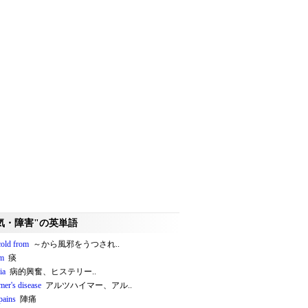
気・障害"の英単語
cold from
～から風邪をうつされ..
gm
痰
ia
病的興奮、ヒステリー..
mer's disease
アルツハイマー、アル..
pains
陣痛