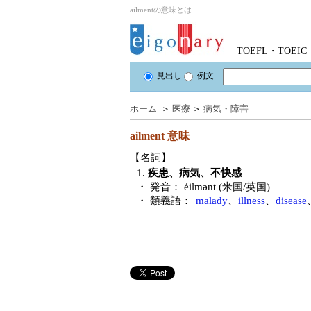
ailmentの意味とは
TOEFL・TOE
見出し
例文
ホーム
＞
医療
＞
病気・障害
ailment
意味
【名詞】
1.
疾患、病気、不快感
・ 発音：
éilmənt (米国/英国)
・ 類義語：
malady
、
illness
、
disease