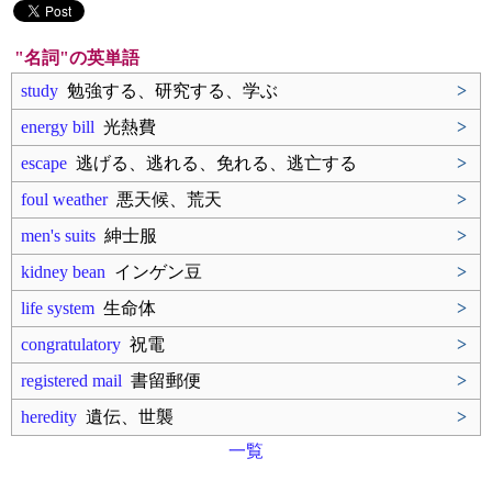
"名詞"の英単語
study
勉強する、研究する、学ぶ
>
energy bill
光熱費
>
escape
逃げる、逃れる、免れる、逃亡する
>
foul weather
悪天候、荒天
>
men's suits
紳士服
>
kidney bean
インゲン豆
>
life system
生命体
>
congratulatory
祝電
>
registered mail
書留郵便
>
heredity
遺伝、世襲
>
一覧