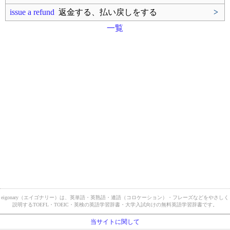
issue a refund
返金する、払い戻しをする
>
一覧
eigonary（エイゴナリー）は、英単語・英熟語・連語（コロケーション）・フレーズなどをやさしく
説明するTOEFL・TOEIC・英検の英語学習辞書・大学入試向けの無料英語学習辞書です。
当サイトに関して