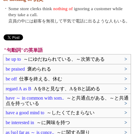
・
Some store clerks think
nothing of
ignoring a customer while
they take a call.
店員の中には顧客を無視して平気で電話に出るような人もいる。
"句動詞"の英単語
be up to
～にゆだねられている、～次第である
>
be praised
褒められる
>
be off
仕事を終える、休む
>
regard A as B
AをBと見なす、AをBと認める
>
have ～ in common with som..
～と共通点がある、～と共通
点を持っている
>
have a good mind to
～したくてたまらない
>
be interested in
～に興味を持つ
>
as [so] far as ～ is conce..
～に関する限り
>