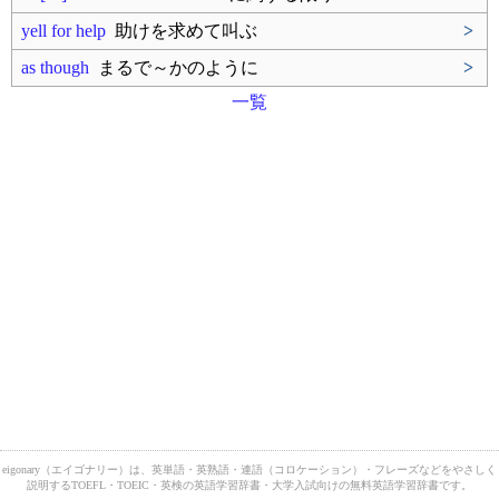
yell for help
助けを求めて叫ぶ
>
as though
まるで～かのように
>
一覧
eigonary（エイゴナリー）は、英単語・英熟語・連語（コロケーション）・フレーズなどをやさしく
説明するTOEFL・TOEIC・英検の英語学習辞書・大学入試向けの無料英語学習辞書です。